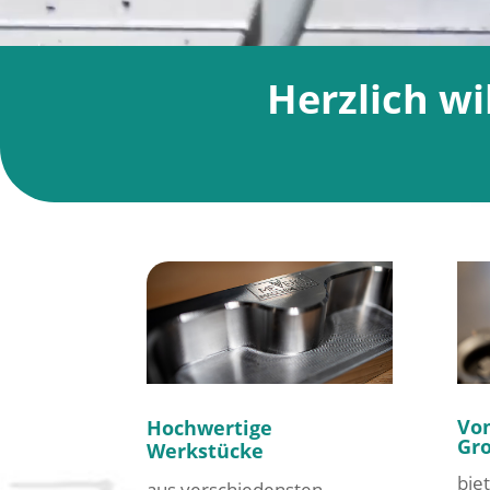
Herzlich w
Vom
Hochwertige
Gro
Werkstücke
bie
aus verschiedensten