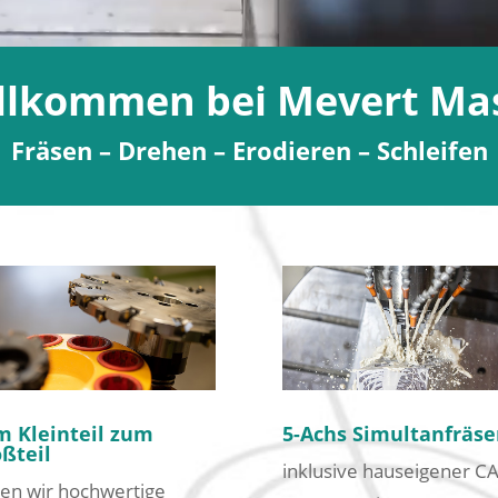
illkommen bei Mevert M
Fräsen – Drehen – Erodieren – Schleifen
 Kleinteil zum
5-Achs Simultanfräse
ßteil
inklusive hauseigener C
ten wir hochwertige